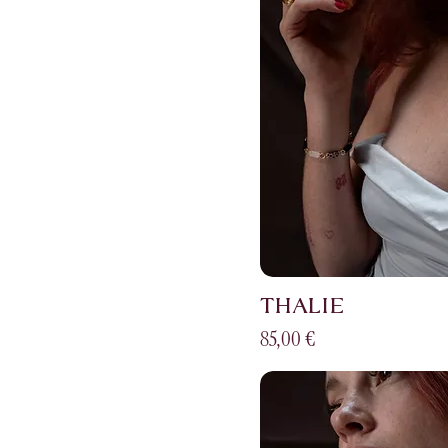
THALIE
Prix
85,00 €