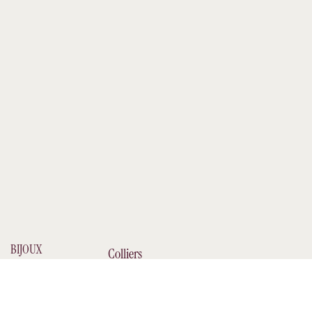
BIJOUX
Colliers
Bracelets
Boucles d'Oreilles